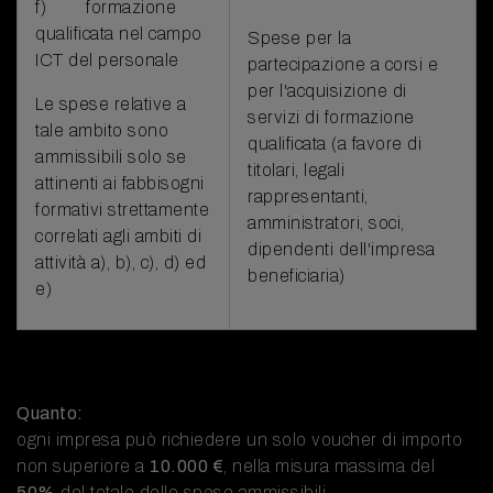
f) formazione
qualificata nel campo
Spese per la
ICT del personale
partecipazione a corsi e
per l'acquisizione di
Le spese relative a
servizi di formazione
tale ambito sono
qualificata (a favore di
ammissibili solo se
titolari, legali
attinenti ai fabbisogni
rappresentanti,
formativi strettamente
amministratori, soci,
correlati agli ambiti di
dipendenti dell'impresa
attività a), b), c), d) ed
beneficiaria)
e)
Quanto:
ogni impresa può richiedere un solo voucher di importo
non superiore a
10.000 €
, nella misura massima del
50%
del totale delle spese ammissibili.