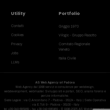
Utility
Portfolio
Contatti
Griggio 1970
Cookies
Vilogic - Gruppo Rasotto
Privacy
Comitato Regionale
Veneto
Jobs
Italia Civile
LLMs
AS Web Agency srl Padova
Web Agency dal 1998 servizi e consulenze per webdesign,
webdevelopment, webmaster. Sviluppo siti e portali, SEO, analisi forensi e
perizie informatiche.
Sede Legale : via C.Anconitano 7 - Padova - 35124 - Italy | Sede Operativa
: via E.Toti 9 - Padova - 35100 - Italy
tel
+39 049 685969
- fax +39 049 685969 - © 1998-2025 AS WebAgency srl -