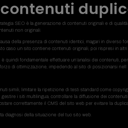
i contenuti duplic
rategia SEO è la generazione di contenuti originali e di qualit
tenuti non originali.
causa della presenza di contenuti identici, magari in diverso f
o caso un sito contiene contenuti originali, poi rispresi in altri s
 quindi fondamentale effettuare un’analisi dei contenuti, per ve
forzo di ottimizzazione, impedendo al sito di posizionarsi nell 
enuti simili, limitare la ripetizione di testi standard come copy
r gestire i siti multilingua, controllare la diffusione dei conten
ostare correttamente il CMS del sito web per evitare la dupli
a diagnosi della situazione del tuo sito web.