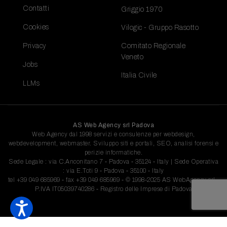
Contatti
Griggio 1970
Cookies
Vilogic - Gruppo Rasotto
Privacy
Comitato Regionale
Veneto
Jobs
Italia Civile
LLMs
AS Web Agency srl Padova
Web Agency dal 1998 servizi e consulenze per webdesign,
webdevelopment, webmaster. Sviluppo siti e portali, SEO, analisi forensi e
perizie informatiche.
Sede Legale : via C.Anconitano 7 - Padova - 35124 - Italy | Sede Operativa
: via E.Toti 9 - Padova - 35100 - Italy
tel
+39 049 685969
- fax +39 049 685969 - © 1998-2025 AS WebAgency srl -
P.IVA IT05039740286 - Registro delle Imprese di Padova