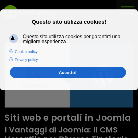
Siti web e portali in Joomla
I Vantaggi di Joomla: Il CMS