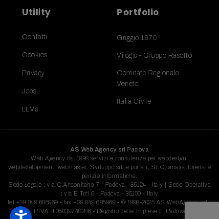
Utility
Portfolio
Contatti
Griggio 1970
Cookies
Vilogic - Gruppo Rasotto
Privacy
Comitato Regionale
Veneto
Jobs
Italia Civile
LLMs
AS Web Agency srl Padova
Web Agency dal 1998 servizi e consulenze per webdesign,
webdevelopment, webmaster. Sviluppo siti e portali, SEO, analisi forensi e
perizie informatiche.
Sede Legale : via C.Anconitano 7 - Padova - 35124 - Italy | Sede Operativa
: via E.Toti 9 - Padova - 35100 - Italy
tel
+39 049 685969
- fax +39 049 685969 - © 1998-2025 AS WebAgency srl -
P.IVA IT05039740286 - Registro delle Imprese di Padova