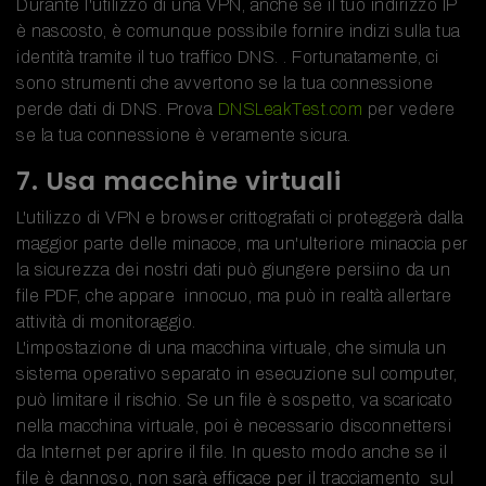
Durante l'utilizzo di una VPN, anche se il tuo indirizzo IP
è nascosto, è comunque possibile fornire indizi sulla tua
identità tramite il tuo traffico DNS. . Fortunatamente, ci
sono strumenti che avvertono se la tua connessione
perde dati di DNS. Prova
DNSLeakTest.com
per vedere
se la tua connessione è veramente sicura.
7. Usa macchine virtuali
L'utilizzo di VPN e browser crittografati ci proteggerà dalla
maggior parte delle minacce, ma un'ulteriore minaccia per
la sicurezza dei nostri dati può giungere persiino da un
file PDF, che appare innocuo, ma può in realtà allertare
attività di monitoraggio.
L'impostazione di una macchina virtuale, che simula un
sistema operativo separato in esecuzione sul computer,
può limitare il rischio. Se un file è sospetto, va scaricato
nella macchina virtuale, poi è necessario disconnettersi
da Internet per aprire il file. In questo modo anche se il
file è dannoso, non sarà efficace per il tracciamento sul