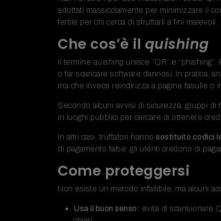
adottati massicciamente per minimizzare il co
fertile per chi cerca di sfruttarli a fini malevoli.
Che cos’è il
quishing
Il termine
quishing
unisce “QR” e “phishing”: è
o far scaricare software dannosi. In pratica, a
ma che invece reindirizza a pagine fasulle o i
Secondo alcuni avvisi di sicurezza, gruppi di ha
in luoghi pubblici per cercare di ottenere crede
In altri casi, truffatori hanno
sostituito codici l
di pagamento false: gli utenti credono di pagar
Come proteggersi
Non esiste un metodo infallibile, ma alcuni ac
Usa il buon senso:
evita di scansionare QR
chiari.