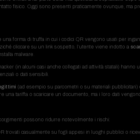
ntatto fisico. Oggi sono presenti praticamente ovunque, ma pr
 una forma di truffa in cui i codici QR vengono usati per ingan
nziché cliccare su un link sospetto, l’utente viene indotto a
sca
nstalla malware.
cker (in alcuni casi anche collegati ad attività statali) hanno ut
nziali o dati sensibili.
egittimi
(ad esempio su parcometri o su materiali pubblicitari)
e una tariffa o scaricare un documento, ma i loro dati vengono c
corgimenti possono ridurre notevolmente i rischi:
 trovati casualmente su fogli appesi in luoghi pubblici o ricev