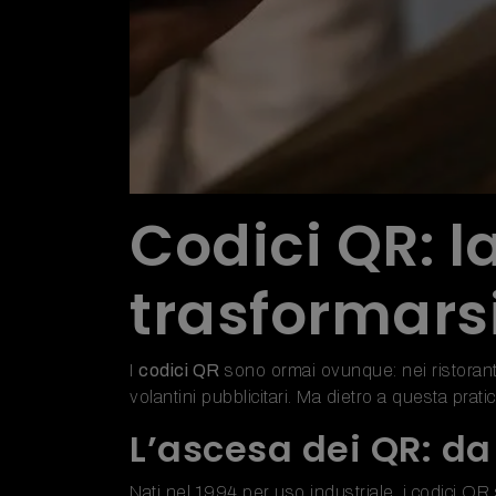
Codici QR: 
trasformarsi
I
codici QR
sono ormai ovunque: nei ristoranti 
volantini pubblicitari. Ma dietro a questa prat
L’ascesa dei QR: da 
Nati nel 1994 per uso industriale, i codici QR